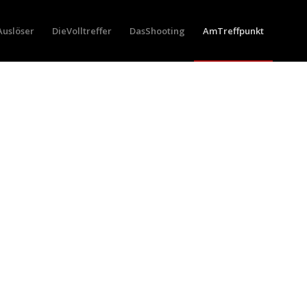
Auslöser
DieVolltreffer
DasShooting
AmTreffpunkt